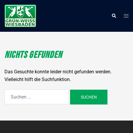
Zum
Inhalt
Men
Suche
springen
ums
Nichts gefunden
Das Gesuchte konnte leider nicht gefunden werden.
Vielleicht hilft die Suchfunktion.
Suchen
nach: