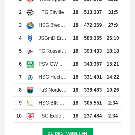
2
TG Eltville
18
513
:
307
31:5
3
HSG Breckenh./Wallau/Massenh.
18
472
:
369
27:9
4
JSGmD Erbenheim / VfR/Eintracht WI
18
585
:
355
26:10
5
TG Rüsselsheim
18
393
:
433
18:18
6
PSV GW Wiesbaden
18
343
:
367
15:21
7
HSG Hochh./Wicker II
18
331
:
401
14:22
8
TuS Nordenstadt
18
336
:
483
10:26
9
HSG BIK Wiesbaden II
18
305
:
551
2:34
10
TSG Eddersheim
18
237
:
484
2:34
ZU DEN TABELLEN