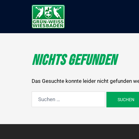
Zum
Inhalt
springen
Nichts gefunden
Das Gesuchte konnte leider nicht gefunden werd
Suchen
nach: